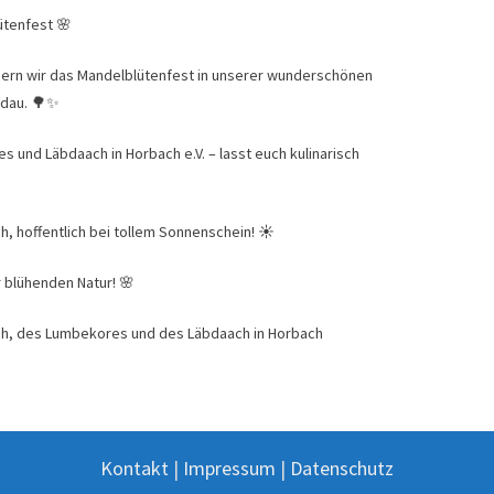
ütenfest 🌸
eiern wir das Mandelblütenfest in unserer wunderschönen
ndau. 🌳✨
und Läbdaach in Horbach e.V. – lasst euch kulinarisch
h, hoffentlich bei tollem Sonnenschein! ☀️
r blühenden Natur! 🌸
h, des Lumbekores und des Läbdaach in Horbach
Kontakt
|
Impressum
|
Datenschutz