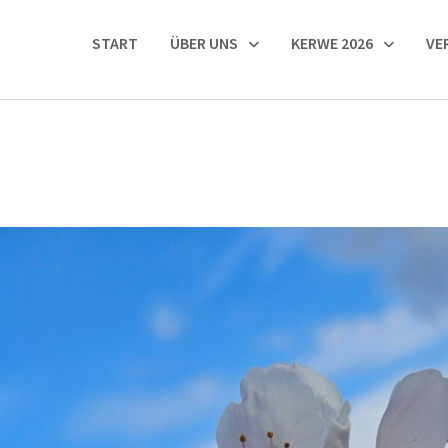
START
ÜBER UNS
KERWE 2026
VE